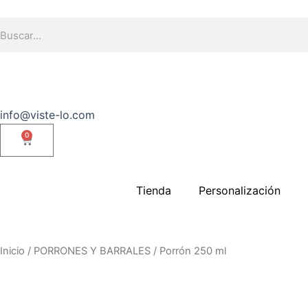
Ir
al
Buscar
contenido
info@viste-lo.com
0
Carrito
Tienda
Personalización
Inicio
/
PORRONES Y BARRALES
/ Porrón 250 ml