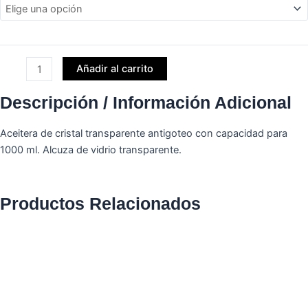
Aceitera
Cristal
Antigoteo
1000
ml
Añadir al carrito
cantidad
Descripción / Información Adicional
Aceitera de cristal transparente antigoteo con capacidad para
1000 ml. Alcuza de vidrio transparente.
Productos Relacionados