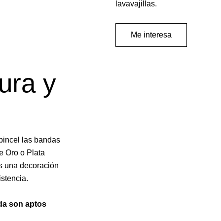
lavavajillas.
Me interesa
ura y
 pincel las bandas
de Oro o Plata
Es una decoración
istencia.
ada son aptos