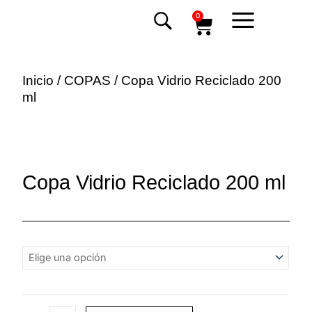
Ir
Carrito
0
al
contenido
Inicio
/
COPAS
/ Copa Vidrio Reciclado 200
ml
Copa Vidrio Reciclado 200 ml
Copa
Vidrio
Reciclado
200