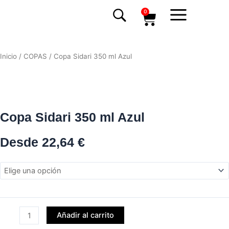
Ir
Carrito
0
al
contenido
Inicio
/
COPAS
/ Copa Sidari 350 ml Azul
Copa Sidari 350 ml Azul
Desde
22,64
€
Copa
Sidari
350
ml
Azul
Añadir al carrito
cantidad