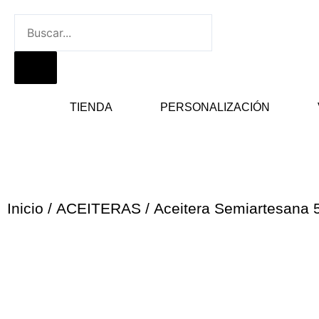
Ir
Buscar
al
contenido
TIENDA
PERSONALIZACIÓN
Inicio
/
ACEITERAS
/ Aceitera Semiartesana 