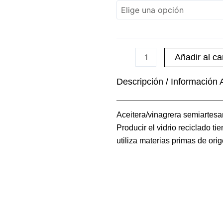
Aceitera
Semiartesana
500ml
cantidad
Añadir al car
Descripción / Información 
Aceitera/vinagrera semiartesan
Producir el vidrio reciclado 
utiliza materias primas de ori