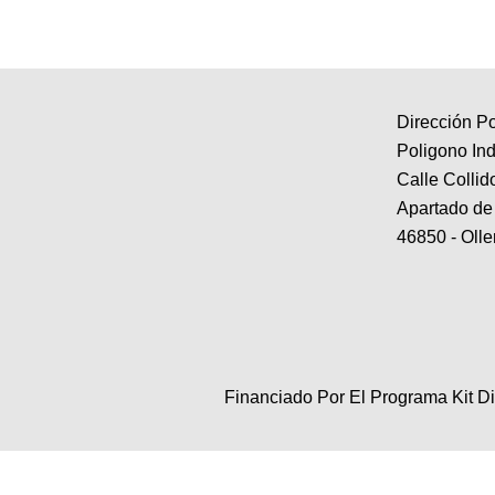
Dirección Po
Poligono Ind
Calle Colli
Apartado de
46850 - Olle
Financiado Por El Programa Kit D
Buscar